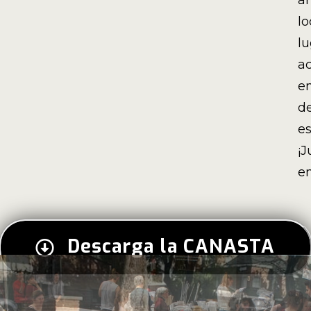
a
lo
l
a
en
de
es
¡J
en
Descarga la CANASTA