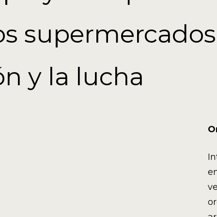
los supermercados 
ón y la lucha
Or
I
en
ve
or